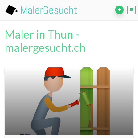
Maler in Thun -
malergesucht.ch