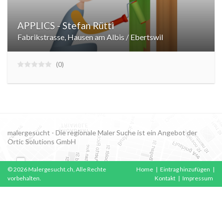
APPLICS - Stefan Rütti
Fabrikstrasse, Hausen am Albis / Ebertswil
0
malergesucht - Die regionale Maler Suche ist ein Angebot der
Ortic Solutions GmbH
© 2026 Malergesucht.ch, Alle Rechte
Home
|
Eintrag hinzufügen
|
vorbehalten.
Kontakt
|
Impressum