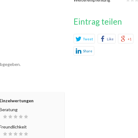
Eintrag teilen
Tweet
Like
+1
Share
abgegeben.
Einzelwertungen
Beratung
Freundlichkeit