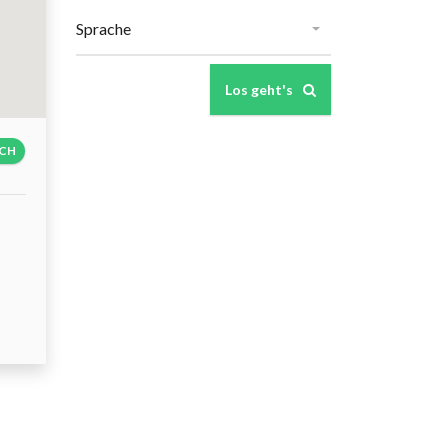
Los geht's
ICH