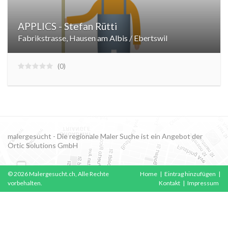
APPLICS - Stefan Rütti
Fabrikstrasse, Hausen am Albis / Ebertswil
0
malergesucht - Die regionale Maler Suche ist ein Angebot der
Ortic Solutions GmbH
© 2026 Malergesucht.ch, Alle Rechte
Home
|
Eintrag hinzufügen
|
vorbehalten.
Kontakt
|
Impressum