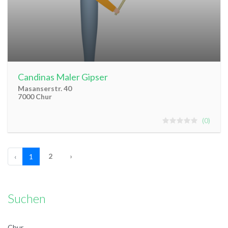
Candinas Maler Gipser
Masanserstr. 40
7000 Chur
0
2
›
‹
1
Suchen